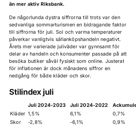
än mer aktiv Riksbank.
De någorlunda dystra siffrorna till trots var den
sedvanliga sommarturismen en bidragande faktor
till siffrorna för juli. Sol och varma temperaturer
påverkar vanligtvis sällanköpshandeln negativt.
Årets mer varierade juliväder var gynnsamt för
delar av handeln och konsumenter passade på att
besöka butiker såväl fysiskt som online. Justerat
för inflationen är dock månadens siffror en
nedgång för både kläder och skor.
Stilindex juli
Juli 2024-2023
Juli 2024-2022
Ackumule
Kläder
1,5%
6,1%
0,7%
Skor
-2,8%
-6,1%
0,9%