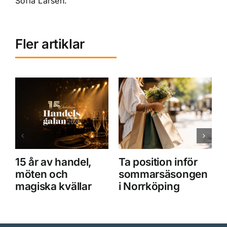
Sofia Larsen.
Fler artiklar
15 år av handel,
Ta position inför
D
möten och
sommarsäsongen
magiska kvällar
i Norrköping