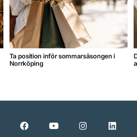
Ta position inför sommarsäsongen i
D
Norrköping
a