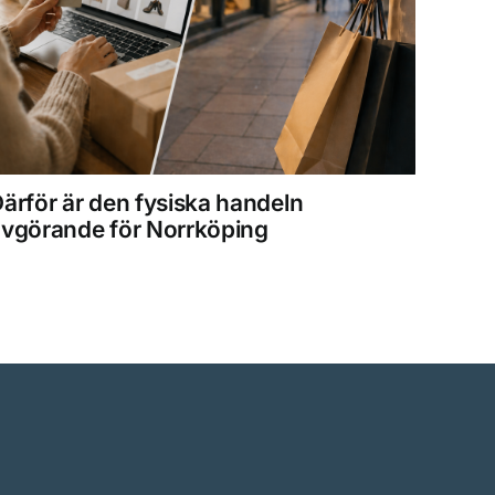
ärför är den fysiska handeln
15 år
vgörande för Norrköping
kväll