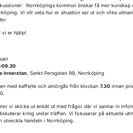
ussioner. Norrköpings kommun önskar få mer kunskap o
köping. Vi vill veta hur er situation ser ut och vilka utma
ter.
vi er hjälp!
uari
–09.30
e Innerstan
, Sankt Persgatan 99, Norrköping
nen med kaffe/te och amörgås från klockan
7.30
innan pro
0.
mer vi skicka ut enkät ut med frågor där vi samlar in info
iskuterar kring under träffen. Vi fokuserar på aktuella ut
n utveckla handeln i Norrköping.