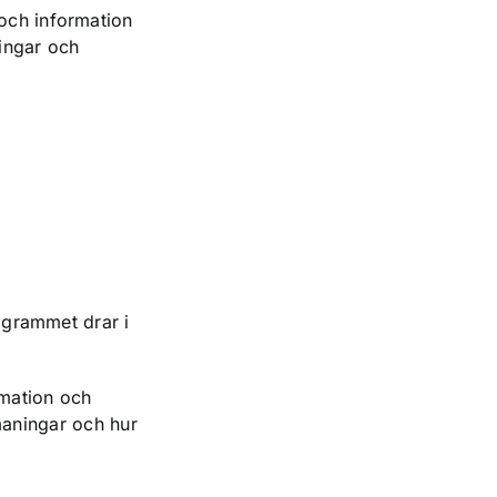
ch information
ningar och
grammet drar i
rmation och
maningar och hur