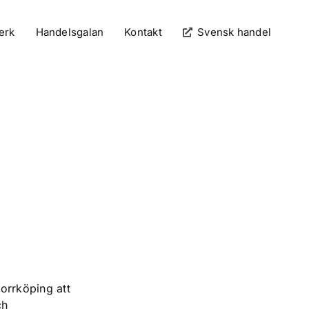
erk
Handelsgalan
Kontakt
Svensk handel
r
Norrköping att
ch