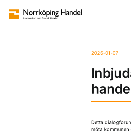
Fortsätt
till
innehållet
2026-01-07
Inbjud
handel
Detta
dialogforum 
möta kommunen oc