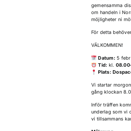
gemensamma disk
om handeln i Norr
möjligheter ni mö
För detta behöver 
VÄLKOMMEN!
Datum:
5 febr
Tid:
kl.
08.00
Plats:
Dospac
Vi startar morgo
gång klockan 8.0
Inför träffen kom
underlag som vi d
vi tillsammans ka