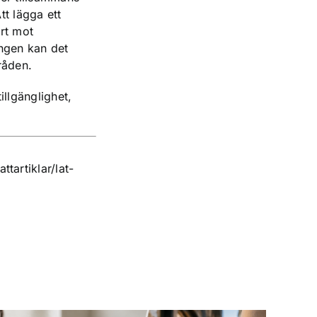
tt lägga ett
årt mot
ingen kan det
råden.
illgänglighet,
tartiklar/lat-