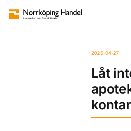
Fortsätt
till
innehållet
2026-04-27
Låt in
apotek
konta