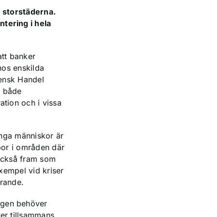
r storstäderna.
tering i hela
att banker
hos enskilda
vensk Handel
a både
ation och i vissa
många människor är
 bor i områden där
ts också fram som
exempel vid kriser
örande.
ngen behöver
ver tillsammans