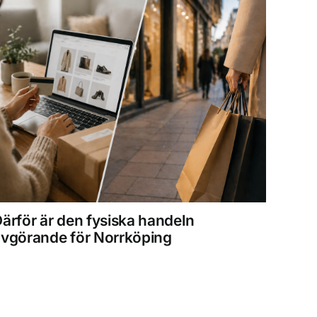
ärför är den fysiska handeln
15 år
vgörande för Norrköping
kväll