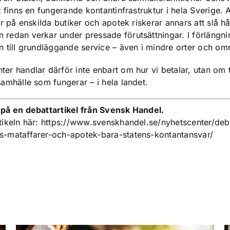
t finns en fungerande kontantinfrastruktur i hela Sverige. A
ar på enskilda butiker och apotek riskerar annars att slå h
 redan verkar under pressade förutsättningar. I förlängn
n till grundläggande service – även i mindre orter och om
er handlar därför inte enbart om hur vi betalar, utan om t
samhälle som fungerar – i hela landet.
 på en debattartikel från Svensk Handel.
tikeln här:
https://www.svenskhandel.se/nyhetscenter/debat
s-mataffarer-och-apotek-bara-statens-kontantansvar/