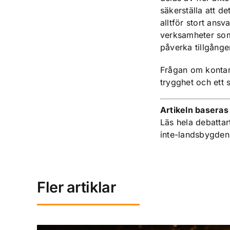
säkerställa att de
alltför stort ansv
verksamheter som
påverka tillgånge
Frågan om kontant
trygghet och ett 
Artikeln baseras
Läs hela debattar
inte-landsbygden
Fler artiklar