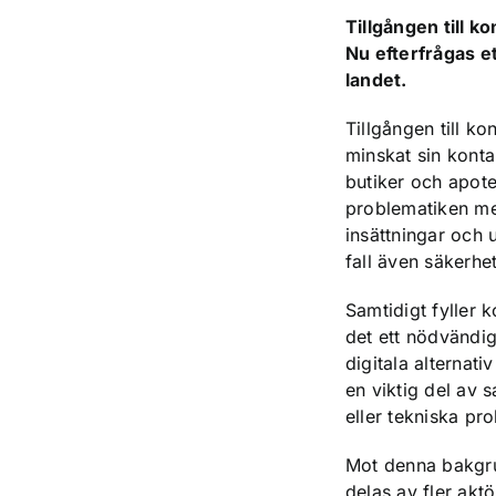
Tillgången till k
Nu efterfrågas e
landet.
Tillgången till ko
minskat sin konta
butiker och apote
problematiken me
insättningar och 
fall även säkerhet
Samtidigt fyller 
det ett nödvändig
digitala alternativ
en viktig del av 
eller tekniska pr
Mot denna bakgru
delas av fler akt