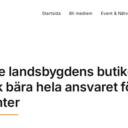
Startsida
Bli medlem
Event & Nätv
te landsbygdens butik
 bära hela ansvaret f
nter