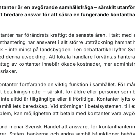
ontanter är en avgörande samhällsfråga – särskilt utanfö
tt bredare ansvar för att säkra en fungerande kontanthan
ntanter har förändrats kraftigt de senaste åren. I takt med 
nthantering har ansvaret i allt större utsträckning hamnat 
k – inte minst på landsbygden. I en debattartikel lyfter S
d denna utveckling. Att lokala handlare förväntas hanter
uttag av kontanter innebär ökade kostnader, mer administr
srisker.
kontanter fortfarande en viktig funktion i samhället. För 
t betalningsmedel – särskilt för äldre eller personer som
 inte alltid är tillgängliga eller tillförlitliga. Kontanter lyf
samhällets beredskap. Vid störningar i betalsystemen, till 
oblem, kan möjligheten att betala med kontanter vara avg
nd menar Svensk Handel att ansvaret för kontanthanteri
örer. Staten, bankerna och andra samhällsfunktioner behö